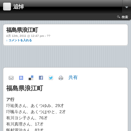
追悼
検索
福島県浪江町
4月 12th, 2011 @ 12:47 pm › ??
↓ コメントを入れる
共有
福島県浪江町
ア行
圷祐美さん、あくつゆみ、29才
圷颯斗さん、あくつはやと、2才
有川ヨシ子さん、76才
有川真理さん、17才
飯村源治さん、83才