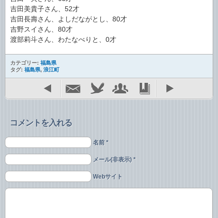
吉田美貴子さん、52才
吉田長壽さん、よしだながとし、80才
吉野スイさん、80才
渡部莉斗さん、わたなべりと、0才
カテゴリー:
福島県
タグ:
福島県
,
浪江町
コメントを入れる
名前 *
メール(非表示) *
Webサイト