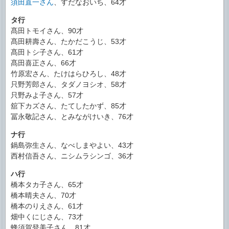
須田直一さん
、すだなおいち、64才
タ行
髙田トモイさん、90才
髙田耕壽さん、たかだこうじ、53才
髙田トシ子さん、61才
髙田喜正さん、66才
竹原宏さん、たけはらひろし、48才
只野芳郎さん、タダノヨシオ、58才
只野みよ子さん、57才
舘下カズさん、たてしたかず、85才
冨永敬記さん、とみながけいき、76才
ナ行
鍋島弥生さん、なべしまやよい、43才
西村信吾さん、ニシムラシンゴ、36才
ハ行
橋本タカ子さん、65才
橋本晴夫さん、70才
橋本のりえさん、61才
畑中くにじさん、73才
蜂須賀登美子さん、81才