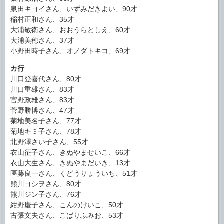
泉田キヨイさん、いずみだきよい、90才
稲村正和さん、35才
大浦敏衛さん、おおうらとしえ、60才
大浦美穂さん、37才
小野田時子さん、オノダトキコ、69才
カ行
川口登喜代さん、80才
川口重雄さん、83才
官野政雄さん、83才
菅野勝博さん、47才
菊地美名子さん、77才
菊地キミ子さん、78才
北野澤さい子さん、55才
衣山征子さん、きぬやませいこ、66才
衣山大生さん、きぬやまだいき、13才
區藤良一さん、くどうりょういち、51才
熊川ヨシヲさん、80才
熊川ジン子さん、76才
紺野慶子さん、こんのけいこ、50才
古張文夫さん、こばりふみお、53才