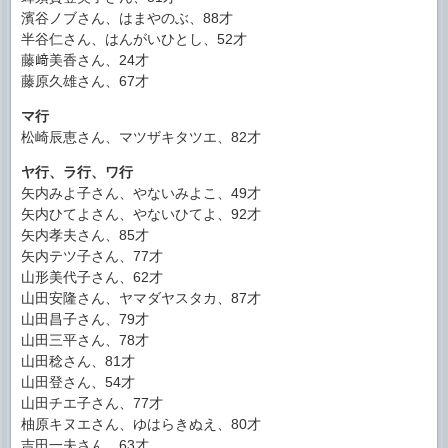
濱谷ノブさん、はまやのぶ、88才
半谷仁さん、はんがいひとし、52才
藤﨑美香さん、24才
藤原久雄さん、67才
マ行
松崎辰恵さん、マツザキタツエ、82才
ヤ行、ラ行、ワ行
矢内みよ子さん、やないみよこ、49才
矢内ひてよさん、やないひてよ、92才
矢内孝夫さん、85才
矢内テツ子さん、77才
山形美代子さん、62才
山田安隆さん、ヤマダヤスタカ、87才
山田昌子さん、79才
山田三平さん、78才
山田稔さん、81才
山田登さん、54才
山田チエ子さん、77才
柚原キヌエさん、ゆはらきぬえ、80才
吉田一夫さん、63才