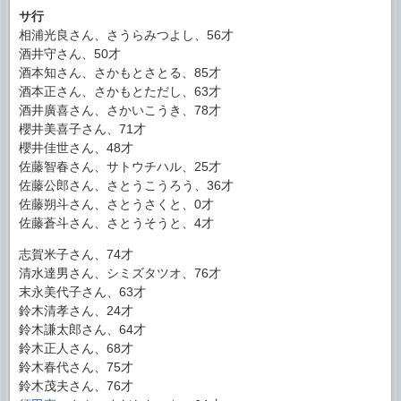
サ行
相浦光良さん、さうらみつよし、56才
酒井守さん、50才
酒本知さん、さかもとさとる、85才
酒本正さん、さかもとただし、63才
酒井廣喜さん、さかいこうき、78才
櫻井美喜子さん、71才
櫻井佳世さん、48才
佐藤智春さん、サトウチハル、25才
佐藤公郎さん、さとうこうろう、36才
佐藤朔斗さん、さとうさくと、0才
佐藤蒼斗さん、さとうそうと、4才
志賀米子さん、74才
清水達男さん、シミズタツオ、76才
末永美代子さん、63才
鈴木清孝さん、24才
鈴木謙太郎さん、64才
鈴木正人さん、68才
鈴木春代さん、75才
鈴木茂夫さん、76才