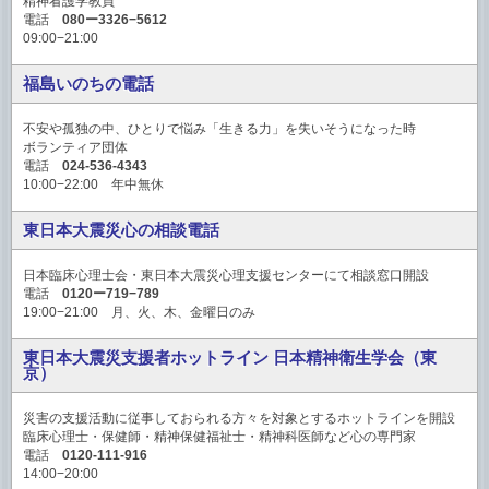
精神看護学教員
電話
080ー3326−5612
09:00−21:00
福島いのちの電話
不安や孤独の中、ひとりで悩み「生きる力」を失いそうになった時
ボランティア団体
電話
024-536-4343
10:00−22:00 年中無休
東日本大震災心の相談電話
日本臨床心理士会・東日本大震災心理支援センターにて相談窓口開設
電話
0120ー719−789
19:00−21:00 月、火、木、金曜日のみ
東日本大震災支援者ホットライン 日本精神衛生学会（東
京）
災害の支援活動に従事しておられる方々を対象とするホットラインを開設
臨床心理士・保健師・精神保健福祉士・精神科医師など心の専門家
電話
0120-111-916
14:00−20:00