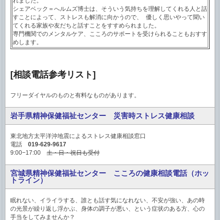
れました。
シェアベック＝へルムズ博士は、そういう気持ちを理解してくれる人と話
すことによって、ストレスも解消に向かうので、 優しく思いやって聞い
てくれる家族や友だちと話すことをすすめられました。
専門機関でのメンタルケア、こころのサポートを受けられることもおすす
めします。
[相談電話参考リスト]
フリーダイヤルのものと有料なものがあります。
岩手県精神保健福祉センター 災害時ストレス健康相談
東北地方太平洋沖地震によるストレス健康相談窓口
電話
019-629-9617
9:00−17:00
土・日・祝日も受付
宮城県精神保健福祉センター こころの健康相談電話（ホッ
トライン）
眠れない、イライラする、誰とも話す気になれない、不安が強い、あの時
の光景が繰り返し浮かぶ、身体の調子が悪い、という症状のある方、心の
手当をしてみませんか？