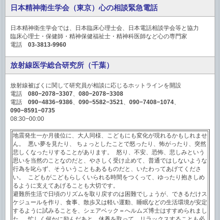
日本精神衛生学会（東京）心の相談緊急電話
日本精神衛生学会では、日本臨床心理士会、日本電話相談学会等と協力
臨床心理士・保健師・精神保健福祉士・精神科医師など心の専門家
電話
03-3813-9960
放射線医学総合研究所（千葉）
放射線被ばくに関して研究員が相談に応じるホットラインを開設
電話
080−2078−3307
、
080−2078−3308
電話
090−4836−9386
、
090−5582−3521
、
090−7408−1074
、
090−8591−0735
08:30−00:00
地震発生一か月後位に、大人同様、こどもにも変化が現れるかもしれませ
ん。 悪い夢を見たり、 ちょっとしたことで怒ったり、怖がったり、突然
悲しくなったりすることがあります。 怒り、不安、恐怖、悲しみという
思いを当然のことなのだと、やさしく受け止めて、普通ではしないような
行為を叱らず、そういうこともあるものだと、いたわってあげてくださ
い。 こどもがこどもらしくいられる時間をつくって、ゆったり抱きしめ
るように支えてあげることも大切です。
避難所生活で日頃のリズムを取り戻すのは困難でしょうが、できるだけス
ケジュールを作り、食事、散歩又は軽い運動、睡眠などの生活環境が安定
するように試みることを、シェアベック＝へルムズ博士はすすめられまし
た。 忙しく何かに励んだあと、休養を取って、リラックスすることも必