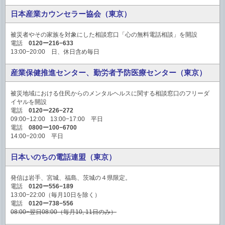
日本産業カウンセラー協会（東京）
被災者やその家族を対象にした相談窓口「心の無料電話相談」を開設
電話
0120ー216−633
13:00−20:00 日、休日含め毎日
産業保健推進センター、勤労者予防医療センター（東京）
被災地域における住民からのメンタルヘルスに関する相談窓口のフリーダ
イヤルを開設
電話
0120ー226−272
09:00−12:00 13:00−17:00 平日
電話
0800ー100−6700
14:00−20:00 平日
日本いのちの電話連盟（東京）
発信は岩手、宮城、福島、茨城の４県限定。
電話
0120ー556−189
13:00−22:00（毎月10日を除く）
電話
0120ー738−556
08:00−翌日08:00（毎月10, 11日のみ）