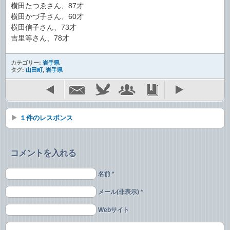
横田たつゑさん、87才
横田かづ子さん、60才
横田信子さん、73才
吉里等さん、78才
カテゴリー:
岩手県
タグ:
山田町
,
岩手県
１件のレスポンス
コメントを入れる
名前 *
メール(非表示) *
Webサイト