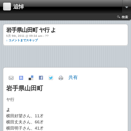
追悼
検索
岩手県山田町 ヤ行 よ
5月 9th, 2011 @ 09:34 am › ??
↓ コメントまでスキップ
共有
岩手県山田町
ヤ行
よ
横田好望さん、11才
横田丈夫さん、66才
横田明子さん、41才