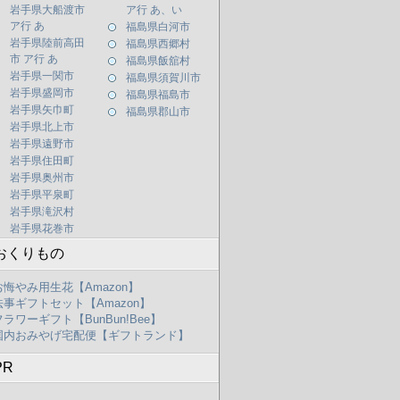
岩手県大船渡市
ア行 あ、い
ア行 あ
福島県白河市
岩手県陸前高田
福島県西郷村
市 ア行 あ
福島県飯舘村
岩手県一関市
福島県須賀川市
岩手県盛岡市
福島県福島市
岩手県矢巾町
福島県郡山市
岩手県北上市
岩手県遠野市
岩手県住田町
岩手県奥州市
岩手県平泉町
岩手県滝沢村
岩手県花巻市
おくりもの
お悔やみ用生花【Amazon】
法事ギフトセット【Amazon】
フラワーギフト【BunBun!Bee】
国内おみやげ宅配便【ギフトランド】
PR