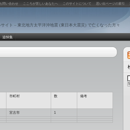
お問い合わせ
こころが苦しいあなたへ
このサイトについて
思い出ページの索引
サイト – 東北地方太平洋沖地震 (東日本大震災) で亡くなった方々
追悼集
市町村
数
備考
宮古市
1