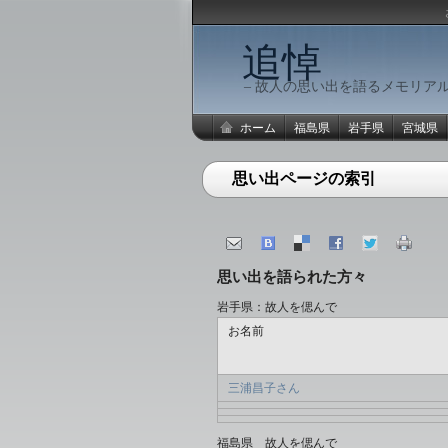
追悼
– 故人の思い出を語るメモリアル
ホーム
福島県
岩手県
宮城県
思い出ページの索引
思い出を語られた方々
岩手県：故人を偲んで
お名前
三浦昌子さん
福島県 故人を偲んで