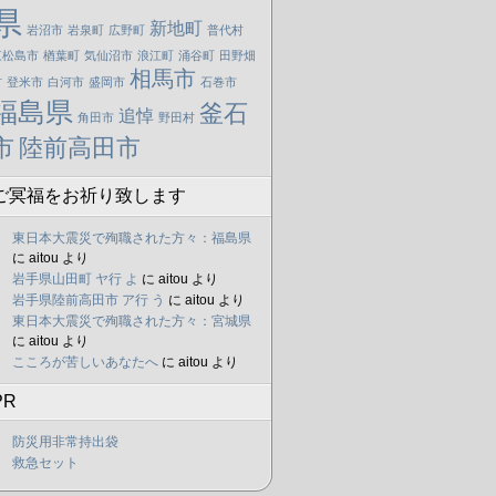
県
新地町
岩沼市
岩泉町
広野町
普代村
東松島市
楢葉町
気仙沼市
浪江町
涌谷町
田野畑
相馬市
村
登米市
白河市
盛岡市
石巻市
福島県
釜石
追悼
角田市
野田村
市
陸前高田市
ご冥福をお祈り致します
東日本大震災で殉職された方々：福島県
に
aitou
より
岩手県山田町 ヤ行 よ
に
aitou
より
岩手県陸前高田市 ア行 う
に
aitou
より
東日本大震災で殉職された方々：宮城県
に
aitou
より
こころが苦しいあなたへ
に
aitou
より
PR
防災用非常持出袋
救急セット