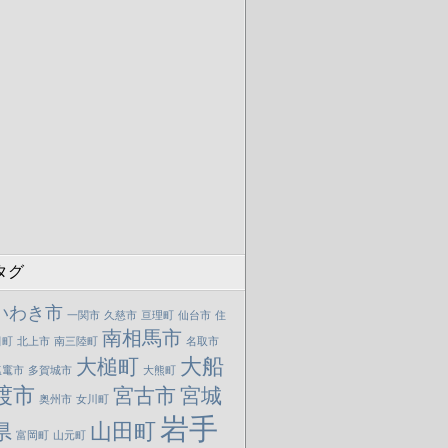
タグ
いわき市
一関市
久慈市
亘理町
仙台市
住
南相馬市
田町
北上市
南三陸町
名取市
大船
大槌町
塩竃市
多賀城市
大熊町
渡市
宮古市
宮城
奥州市
女川町
岩手
山田町
県
富岡町
山元町