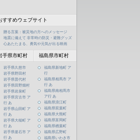
おすすめウェブサイト
贈る言葉：被災地の方へのメッセージ
地震に備えて 非常時の防災・避難グッズ
心あたたまる、勇気や元気が出る映画
岩手県市町村
福島県市町村
岩手県久慈市
福島県新地町 ア
行
岩手県野田村
福島県相馬市 ア
岩手県普代村
行 あ
岩手県田野畑村
福島県南相馬市
岩手県岩泉町
ア行 あ
岩手県宮古市 ア
福島県浪江町
行 あ
福島県双葉町
岩手県山田町 ア
福島県大熊町
行 あ
福島県富岡町
岩手県大槌町 ア
行 あ
福島県楢葉町
岩手県釜石市 ア
福島県広野町
行 あ
福島県いわき市