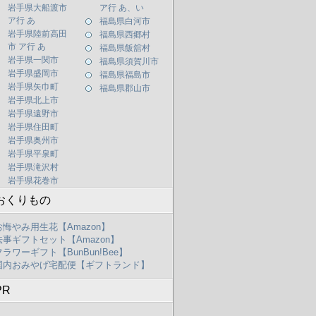
岩手県大船渡市
ア行 あ、い
ア行 あ
福島県白河市
岩手県陸前高田
福島県西郷村
市 ア行 あ
福島県飯舘村
岩手県一関市
福島県須賀川市
岩手県盛岡市
福島県福島市
岩手県矢巾町
福島県郡山市
岩手県北上市
岩手県遠野市
岩手県住田町
岩手県奥州市
岩手県平泉町
岩手県滝沢村
岩手県花巻市
おくりもの
お悔やみ用生花【Amazon】
法事ギフトセット【Amazon】
フラワーギフト【BunBun!Bee】
国内おみやげ宅配便【ギフトランド】
PR