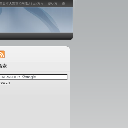
東日本大震災で殉職された方々
使い方
例
検索