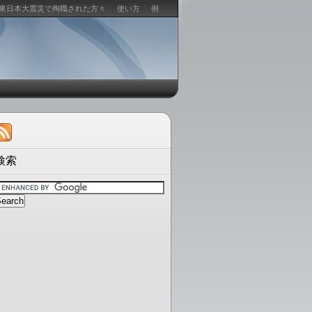
東日本大震災で殉職された方々
使い方
例
検索