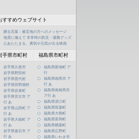
おすすめウェブサイト
贈る言葉：被災地の方へのメッセージ
地震に備えて 非常時の防災・避難グッズ
心あたたまる、勇気や元気が出る映画
岩手県市町村
福島県市町村
岩手県久慈市
福島県新地町 ア
行
岩手県野田村
福島県相馬市 ア
岩手県普代村
行 あ
岩手県田野畑村
福島県南相馬市
岩手県岩泉町
ア行 あ
岩手県宮古市 ア
福島県浪江町
行 あ
福島県双葉町
岩手県山田町 ア
福島県大熊町
行 あ
福島県富岡町
岩手県大槌町 ア
行 あ
福島県楢葉町
岩手県釜石市 ア
福島県広野町
行 あ
福島県いわき市