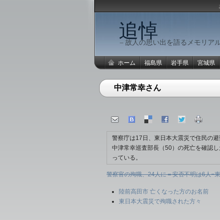
追悼
– 故人の思い出を語るメモリアル
ホーム
福島県
岩手県
宮城県
中津常幸さん
警察庁は17日、東日本大震災で住民の
中津常幸巡査部長（50）の死亡を確認し
っている。
警察官の殉職、24人に＝安否不明は6人−
陸前高田市 亡くなった方のお名前
東日本大震災で殉職された方々