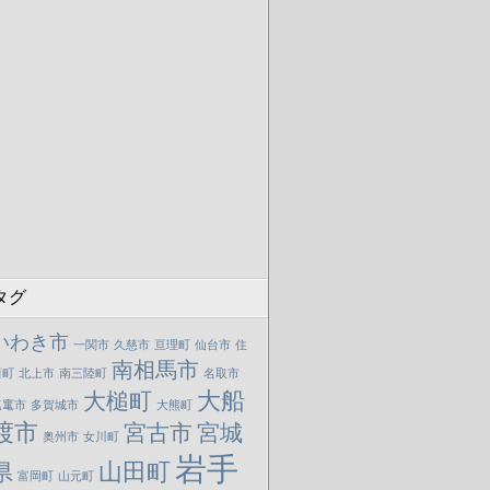
タグ
いわき市
一関市
久慈市
亘理町
仙台市
住
南相馬市
田町
北上市
南三陸町
名取市
大船
大槌町
塩竃市
多賀城市
大熊町
渡市
宮古市
宮城
奥州市
女川町
岩手
山田町
県
富岡町
山元町