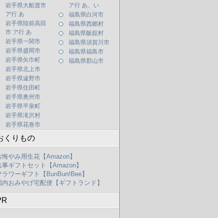
岩手県大船渡市
ア行 あ、い
ア行 あ
福島県白河市
岩手県陸前高田
福島県西郷村
市 ア行 あ
福島県飯舘村
岩手県一関市
福島県須賀川市
岩手県盛岡市
福島県福島市
岩手県矢巾町
福島県郡山市
岩手県北上市
岩手県遠野市
岩手県住田町
岩手県奥州市
岩手県平泉町
岩手県滝沢村
岩手県花巻市
おくりもの
お悔やみ用生花【Amazon】
法事ギフトセット【Amazon】
フラワーギフト【BunBun!Bee】
国内おみやげ宅配便【ギフトランド】
PR