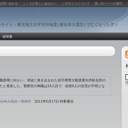
お問い合わせ
こころが苦しいあなたへ
このサイトについて
思い出ページの索引
サイト – 東北地方太平洋沖地震 (東日本大震災) で亡くなった方々
追悼集
避難誘導に向かい、津波に巻き込まれた岩手県警大船渡署矢作駐在所の
たと発表した。警察官の殉職は24人目で、依然6人の安否が不明とな
東日本大震災・警察庁
2011年5月17日 時事通信