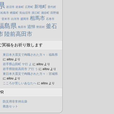
県
新地町
岩沼市
岩泉町
広野町
普代村
東松島市
楢葉町
気仙沼市
浪江町
涌谷町
田野畑
相馬市
村
登米市
白河市
盛岡市
石巻市
福島県
釜石
追悼
角田市
野田村
市
陸前高田市
ご冥福をお祈り致します
東日本大震災で殉職された方々：福島県
に
aitou
より
岩手県山田町 ヤ行 よ
に
aitou
より
岩手県陸前高田市 ア行 う
に
aitou
より
東日本大震災で殉職された方々：宮城県
に
aitou
より
こころが苦しいあなたへ
に
aitou
より
PR
防災用非常持出袋
救急セット